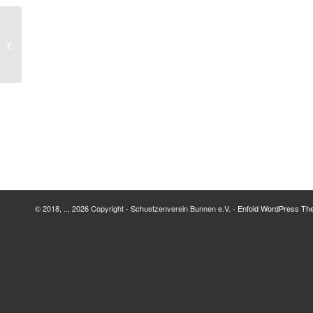
Gildeschießen Damenschießgruppe in
Lodbergen
© 2018, .., 2026 Copyright - Schuetzenverein Bunnen e.V. -
Enfold WordPress The